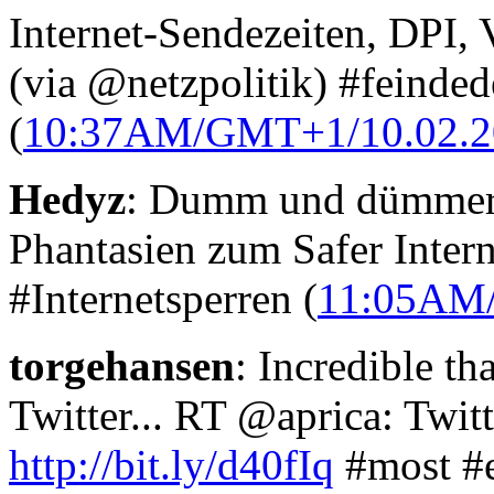
Internet-Sendezeiten, DPI, 
(via @netzpolitik) #feindede
(
10:37AM/GMT+1/10.02.2
Hedyz
: Dumm und dümmer ! 
Phantasien zum Safer Inter
#Internetsperren (
11:05AM
torgehansen
: Incredible th
Twitter... RT @aprica: Twi
http://bit.ly/d40fIq
#most #e