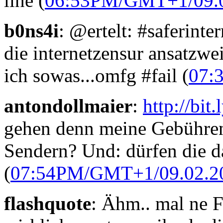
line (
06:53PM/GMT+1/09.
b0ns4i
: @ertelt: #saferinte
die internetzensur ansatzwe
ich sowas...omfg #fail (
07:
antondollmaier
:
http://bi
gehen denn meine Gebühren
Sendern? Und: dürfen die d
(
07:54PM/GMT+1/09.02.2
flashquote
: Ähm.. mal ne 