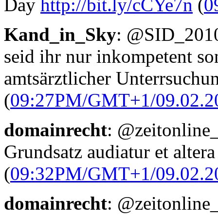
Day
http://bit.ly/cCYe7n
(
0
Kand_in_Sky
: @SID_2010
seid ihr nur inkompetent s
amtsärztlicher Unterrsuchun
(
09:27PM/GMT+1/09.02.2
domainrecht
: @zeitonline_
Grundsatz audiatur et altera
(
09:32PM/GMT+1/09.02.2
domainrecht
: @zeitonline