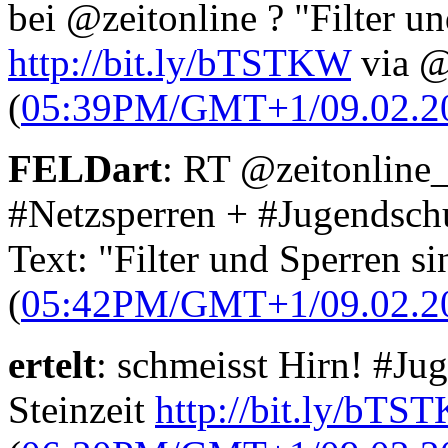
bei @zeitonline ? "Filter u
http://bit.ly/bTSTKW
via @
(
05:39PM/GMT+1/09.02.2
FELDart
: RT @zeitonline
#Netzsperren + #Jugendschu
Text: "Filter und Sperren si
(
05:42PM/GMT+1/09.02.2
ertelt
: schmeisst Hirn! #Ju
Steinzeit
http://bit.ly/bTS