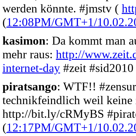
werden könnte. #jmstv (
ht
(
12:08PM/GMT+1/10.02.2
kasimon
: Da kommt man au
mehr raus:
http://www.zeit.d
internet-day
#zeit #sid2010 
piratsango
: WTF!! #zensur
technikfeindlich weil keine
http://bit.ly/cRMyBS #pira
(
12:17PM/GMT+1/10.02.2