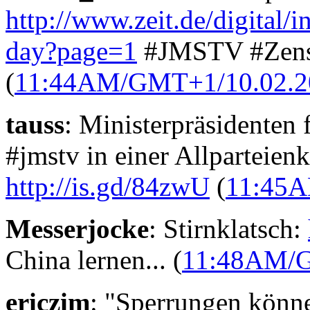
http://www.zeit.de/digital/i
day?page=1
#JMSTV #Zensu
(
11:44AM/GMT+1/10.02.2
tauss
: Ministerpräsidenten 
#jmstv in einer Allparteienk
http://is.gd/84zwU
(
11:45A
Messerjocke
: Stirnklatsch:
China lernen... (
11:48AM/G
ericzim
: "Sperrungen könn