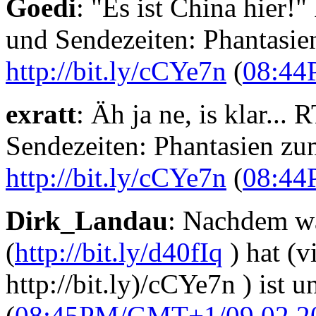
Goedi
: "Es ist China hier!"
und Sendezeiten: Phantasie
http://bit.ly/cCYe7n
(
08:44
exratt
: Äh ja ne, is klar...
Sendezeiten: Phantasien zu
http://bit.ly/cCYe7n
(
08:44
Dirk_Landau
: Nachdem wa
(
http://bit.ly/d40fIq
) hat (v
http://bit.ly)/cCYe7n ) ist 
(
08:45PM/GMT+1/09.02.2