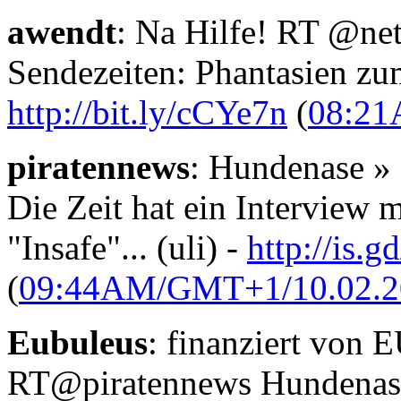
awendt
: Na Hilfe! RT @netz
Sendezeiten: Phantasien zu
http://bit.ly/cCYe7n
(
08:21
piratennews
: Hundenase » P
Die Zeit hat ein Interview m
"Insafe"... (uli) -
http://is.g
(
09:44AM/GMT+1/10.02.2
Eubuleus
: finanziert von
RT@piratennews Hundenase »