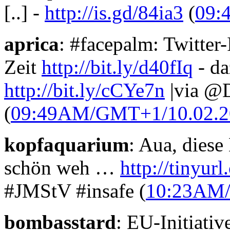
[..] -
http://is.gd/84ia3
(
09:
aprica
: #facepalm: Twitter
Zeit
http://bit.ly/d40fIq
- da
http://bit.ly/cCYe7n
|via @
(
09:49AM/GMT+1/10.02.2
kopfaquarium
: Aua, diese
schön weh …
http://tinyur
#JMStV #insafe (
10:23AM/
bombasstard
: EU-Initiativ