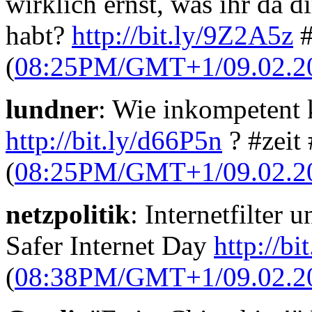
wirklich ernst, was ihr da d
habt?
http://bit.ly/9Z2A5z
#
(
08:25PM/GMT+1/09.02.2
lundner
: Wie inkompetent
http://bit.ly/d66P5n
? #zeit 
(
08:25PM/GMT+1/09.02.2
netzpolitik
: Internetfilter
Safer Internet Day
http://bi
(
08:38PM/GMT+1/09.02.2