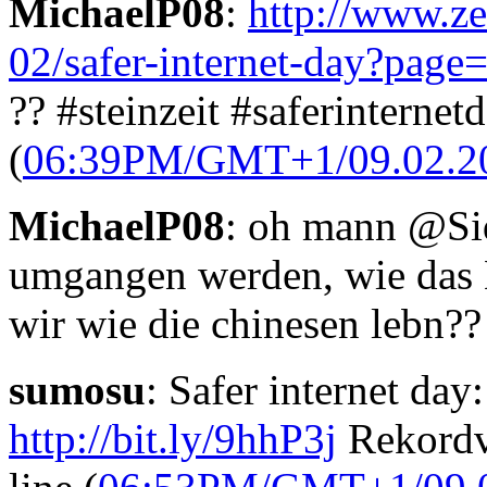
MichaelP08
:
http://www.zei
02/safer-internet-day?page
?? #steinzeit #saferinternet
(
06:39PM/GMT+1/09.02.2
MichaelP08
: oh mann @Si
umgangen werden, wie das Be
wir wie die chinesen lebn??
sumosu
: Safer internet da
http://bit.ly/9hhP3j
Rekordve