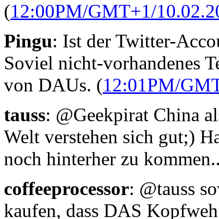
(
12:00PM/GMT+1/10.02.2
Pingu
: Ist der Twitter-Ac
Soviel nicht-vorhandenes Te
von DAUs. (
12:01PM/GMT
tauss
: @Geekpirat China als
Welt verstehen sich gut;) H
noch hinterher zu kommen..
coffeeprocessor
: @tauss so
kaufen, dass DAS Kopfweh v