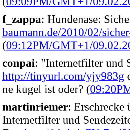
(
09:09PM/GMT+1/09.02.2
f_zappa
: Hundenase: Siche
baumann.de/2010/02/sicher
(
09:12PM/GMT+1/09.02.2
conpai
: "Internetfilter und
http://tinyurl.com/yjy983g
d
ne kugel ist oder? (
09:20P
martinriemer
: Erschrecke 
Internetfilter und Sendezei