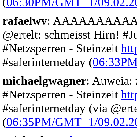
(
06:30PM/GMT+1/09.02.2
rafaelwv
: AAAAAAAAA
@ertelt: schmeisst Hirn! #J
#Netzsperren - Steinzeit
htt
#saferinternetday (
06:33PM
michaelgwagner
: Auweia:
#Netzsperren - Steinzeit
htt
#saferinternetday (via @erte
(
06:35PM/GMT+1/09.02.2