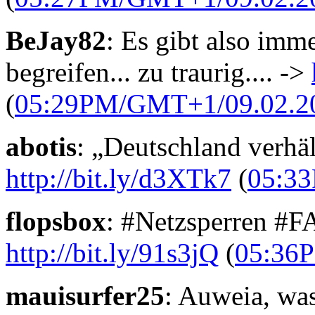
BeJay82
: Es gibt also imm
begreifen... zu traurig.... ->
(
05:29PM/GMT+1/09.02.2
abotis
: „Deutschland verhäl
http://bit.ly/d3XTk7
(
05:3
flopsbox
: #Netzsperren #
http://bit.ly/91s3jQ
(
05:36
mauisurfer25
: Auweia, was